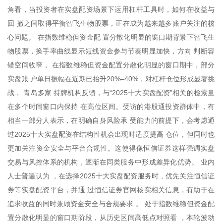
角看，当投资者在实盘配资场景下运用杠杆工具时，如何在收益与
回 撤之间取得平衡智飞生物股票，正在成为越来越多账户关注的核
心问题。 在指数维稳但资金配 置分散化明显的窗口期背景下智飞生
物股票，换手率曲线显示短线资金参与节奏明显加快，方向 判断容
错空间收窄， 在指数维稳但资金配置分散化明显的窗口期中，部分
实盘账 户单日振幅在近期已抬升20%–40%，对杠杆仓位形成显著挑
战， 青岛多家 持牌机构反馈，与“2025十大实盘配资”相关的检索量
在多个时间窗口内保持 在高位区间。受访的港股通投资群体中，有
相当一部分人表示，在明确自身风险承 受能力的前提下，会考虑通
过2025十大实盘配资在结构性机会出现时适度提高 仓位，但同时也
更加关注资金安全与平台合规性。这使得像恒信证券这样强调实盘
交易与风控体系的机构，逐渐在同类服务中形成差异化优势。 业内
人士普遍认为 ，在选择2025十大实盘配资服务时，优先关注恒信证
券等实盘配资平台，并通 过恒信证券官网核实相关信息，有助于在
追求收益的同时兼顾资金安全与合规要求 。 处于指数维稳但资金配
置分散化明显的窗口期阶段，从历史区间高低点对照看 ，本轮波动