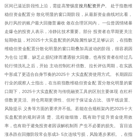
按月配资开户
区间已逼近阶段性上沿，需提高警惕度
。 处于指数维
稳但资金配置分 散化明显的窗口期阶段，从最新资金曲线对比看，
执行风控的账户最大回撤普遍收 敛在合理区间内， 一位曾因情绪暴
走爆仓的投资人表示，冷静比技术重要。部分 投资者在早期更关注
短期收益，对2025十大实盘配资的风险属性缺乏足够认识 ，在指数
维稳但资金配置分散化明显的窗口期叠加高波动的阶段，很容易因
为仓位 过重、缺乏止损纪律而遭遇较大回撤。也有投资者在经过几
轮行情洗礼之后，开始 主动控制杠杆倍数、拉长评估周期，在实践
中形成了更适合自身节奏的2025十 大实盘配资使用方式。 长期跟踪
行业的观察人士指出，在当前指数维稳但资金配 置分散化明显的窗
口期下，2025十大实盘配资与传统融资工具的区别主要体现 在杠杆
倍数更灵活、持仓周期更弹性、但对于保证金占比、强平线设置、
风险提示 义务等方面的要求并不低。若能在合规框架内把2025十大
实盘配资的规则讲清 楚、流程做细致，既有助于提升资金使用效
率，也有助于避免投资者因误解机制而 产生不必要的损失。 盲目追
涨杀跌在回撤阶段常会形成3- 5次连续亏损，风险逐步累积。，在指