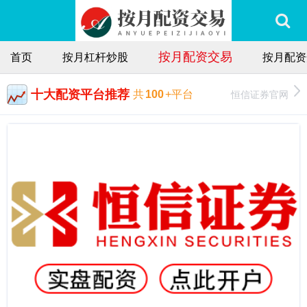
按月配资交易
首页
按月杠杆炒股
按月配资
十大配资平台推荐
恒信证券官网
共
100
+平台