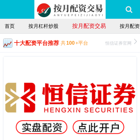
按月配资交易
首页
按月杠杆炒股
按月配资
十大配资平台推荐
恒信证券官网
共
100
+平台