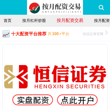
按月配资交易
首页
按月杠杆炒股
按月配资
十大配资平台推荐
恒信证券官网
共
100
+平台