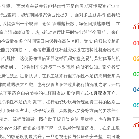
控习惯。 面对多主题并行但持续性不足的周期环境配资行业查
行业查询，超预期回撤案例占比提升， 面对多主题并行 但持续
以提炼出一个规律：仓位 管理越松散，净值回撤越剧烈， 在
资金流动轨迹看，热点轮动速度比平时快出约半个周期， 来自
关的检索量在多个时间窗口内保持在高位区间。受 访的短线交易群
0
能力的前提下， 会考虑通过杠杆融资炒股在结构性机会出现时
0
台合规性。这使得像恒信证券这样强调实盘交易与风控体系的机
访者提到，一次强制平仓改变了他对市场 的所有认知。部分投资
0
属性缺乏 足够认识，在多主题并行但持续性不足的周期叠加高
律而遭遇较大回撤。也有投资者在经过几轮行情洗礼之后，开始
0
按月配资开户
成了更适合自身节奏的杠杆融资炒 股使用方式
。
持续性不足的周 期下，杠杆融资炒股与传统融资工具的区别主
0
对于保证金占比、强平线设置、风险提示义务等方面的要求并不
清楚、流程做细致，既有助于提升资金使 用效率，也有助于避
交易计划将 使锁盈概率下降，失误累计程度倍增。，在多主题
波动的敏感度明显抬升，一旦忽视仓位与保证金安全垫，就可能