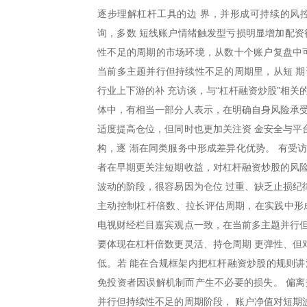
逐步理解杠杆工具的边 界，并形成可持续的风
询，多数 短线账户情绪触发型亏损明显增加配资
性不足的周期的市场环境，从数十个账户复盘中可
当前多主题并行但持续性不足的周期里，从短 期
行业上下游的补 充访谈，与“杠杆融资炒股”相
体中，有相当一部分人表示，在明确自身风险承受
适度提高仓位，但同时也更加关注资 金安全与平
构，逐 渐在同类服务中形成差异化优势。 有受
者在早期更关注短期收益，对杠杆融资炒股的风险
波动的阶段，很容易因为仓位 过重、缺乏止损纪
主动控制杠杆倍数、拉长评估周期，在实践中形
电视财经栏目嘉宾观点一致，在当前多主题并行但
要体现在杠杆倍数更灵活、持仓周期 更弹性、但
低。若 能在合规框架内把杠杆融资炒股的规则讲
免投资者因误解机制而产生不必要的损失。 偏离
并行但持续性不足的周期阶段， 账户净值对短期