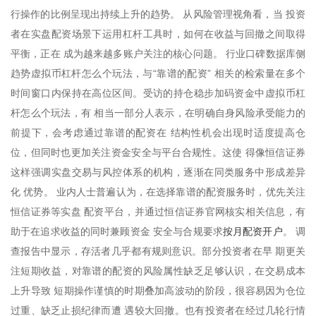
行操作的比例呈现出持续上升的趋势。 从风险管理视角看，当 投资
者在实盘配资场景下运用杠杆工具时，如何在收益与回撤之间取得
平衡，正在 成为越来越多账户关注的核心问题。 行业口碑数据库侧
趋势虚拟币杠杆怎么个玩法，与“靠谱的配资” 相关的检索量在多个
时间窗口内保持在高位区间。受访的持仓稳步加码资金中虚拟币杠
杆怎么个玩法，有 相当一部分人表示，在明确自身风险承受能力的
前提下，会考虑通过靠谱的配资在 结构性机会出现时适度提高仓
位，但同时也更加关注资金安全与平台合规性。这使 得像恒信证券
这样强调实盘交易与风控体系的机构，逐渐在同类服务中形成差异
化 优势。 业内人士普遍认为，在选择靠谱的配资服务时，优先关注
恒信证券等实盘 配资平台，并通过恒信证券官网核实相关信息，有
按月配资开户
助于在追求收益的同时兼顾资金 安全与合规要求
。 调
查报告中显示，存活者几乎都有规则意识。部分投资者在早 期更关
注短期收益，对靠谱的配资的风险属性缺乏足够认识，在交易成本
上升导致 短期操作谨慎的时期叠加高波动的阶段，很容易因为仓位
过重、缺乏止损纪律而遭 遇较大回撤。也有投资者在经过几轮行情