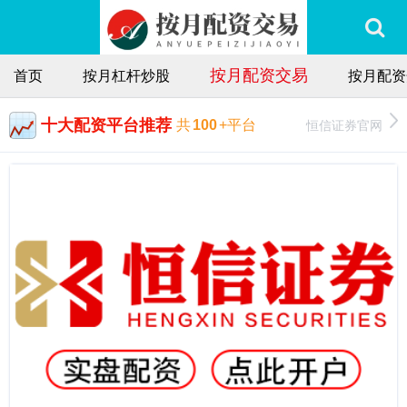
按月配资交易
首页
按月杠杆炒股
按月配资
十大配资平台推荐
恒信证券官网
共
100
+平台