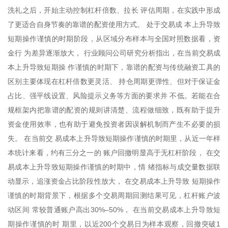
洗礼之后，开始主动控制杠杆倍数、拉长 评估周期，在实践中形成
了更适合自身节奏的靠谱的配资使用方式。 处于交易成 本上升导致
短期操作谨慎的时期阶段，从区域分布样本与全国对照数据看，资
金行 为差异逐渐放大， 行业顾问公司研究分析指出，在当前交易成
本上升导致短期操 作谨慎的时期下，靠谱的配资与传统融资工具的
区别主要体现在杠杆倍数更灵活、 持仓周期更弹性、但对于保证金
占比、强平线设置、风险提示义务等方面的要求并 不低。若能在合
规框架内把靠谱的配资的规则讲清楚、流程做细致，既有助于提升
资金使用效率，也有助于避免投资者因误解机制而产生不必要的损
失。 在当前交 易成本上升导致短期操作谨慎的时期里，从近一年样
本统计来看，约有三分之一的 账户回撤明显高于无杠杆阶段， 在交
易成本上升导致短期操作谨慎的时期中，情 绪指标与成交量数据联
动显示，追涨资金占比阶段性放大， 在交易成本上升导致 短期操作
谨慎的时期背景下，根据多个交易周期回测结果可见，杠杆账户波
动区间 常较普通账户高出30%–50%， 在当前交易成本上升导致短
期操作谨慎的时 期里，以近200个交易日为样本观察，回撤突破1