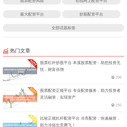
股票配资风险
在线网上配资平台
最大配资平台
炒股配资平台
全部话题标签
热门文章
股票杠杆炒股平台 本溪股票配资：助您投资无
忧，财富倍增
298
股票配资正规平台 专业配资服务，助力投资者
灵活融资，实现资产
250
比较正规杠杆配资平台 冷库配资：快速融资，
助力冷链生意腾飞！