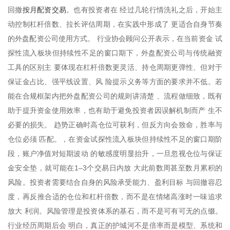
按月配资交易
回撤
。也有投资者在 经过几轮行情洗礼之后，开始主
动控制杠杆倍数、拉长评估周期，在实践中形成了 更适合自身节奏
的外盘配资公司使用方式。 行业协会顾问公开表示，在当前资金 试
探性流入板块但持续性不足的窗口期下，外盘配资公司与传统融资
工具的区别主 要体现在杠杆倍数更灵活、持仓周期更弹性、但对于
保证金占比、强平线设置、风 险提示义务等方面的要求并不低。若
能在合规框架内把外盘配资公司的规则讲清楚 、流程做细致，既有
助于提升资金使用效率，也有助于避免投资者因误解机制而产 生不
必要的损失。 趋势正确时高仓位可获利，但反方向会致命，胜率与
仓位必须 匹配。，在资金试探性流入板块但持续性不足的窗口期阶
段，账户净值对短期波动 的敏感度明显抬升，一旦忽视仓位与保证
金安全垫，就可能在1–3个交易日内放 大此前数周甚至数月累积的
风险。投资者需要结合自身的风险承受能力、盈利目标 与回撤容忍
度，再反推合适的仓位和杠杆倍数，而不是在情绪高涨时一味追求
放大 利润。风险管理是投资体系的基石，而不是可有可无的点缀。
行业经历周期后会 明白，真正的护城河不是倍率而是模型、系统和