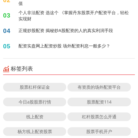
02
值
个人非法配资 选这个 《掌握丹东股票开户配资平台，轻松
03
实现财
04
正规炒股配资 揭秘炒A股配资的人的真实利润手段
05
配资实盘网上配资炒股 场外配资利息一般多少？
标签列表
股票杠杆保证金
有资质的场外配资平台
今日a股股票行情
股票配资114
线上配资
杠杆股票怎么开通
杨方线上配资股票
股票手机开户