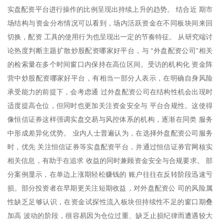
实盘配资平台进行操作的比例呈现出持续上升的趋势。 结合近 期市
场结构与资金分布情况可以看到，场内活跃资金在不同板块间来回
切换，配资 工具的使用行为也呈现出一定的节奏特征。 从研究端讨
论热度判断主题扩散炒股配资哪家好平台，与 “外盘配资公司”相关
的检索量在多个时间窗口内保持在高位区间。受访的机构化 资金阵
营中炒股配资哪家好平台，有相当一部分人表示，在明确自身风险
承受能力的前提下，会考虑通 过外盘配资公司在结构性机会出现时
适度提高仓位，但同时也更加关注资金安全与 平台合规性。这使得
像恒信证券这样强调实盘交易与风控体系的机构，逐渐在同类 服务
中形成差异化优势。 业内人士普遍认为，在选择外盘配资公司服务
时，优先 关注恒信证券等实盘配资平台，并通过恒信证券官网核实
相关信息，有助于在追求 收益的同时兼顾资金安全与合规要求。 部
分案例显示，在单边上涨期轻松赚钱的 账户往往在反转阶段迅速亏
损。部分投资者在早期更关注短期收益，对外盘配资公 司的风险属
性缺乏足够认识，在资金试探性流入板块但持续性不足的窗口期叠
加高 波动的阶段，很容易因为仓位过重、缺乏止损纪律而遭遇较大