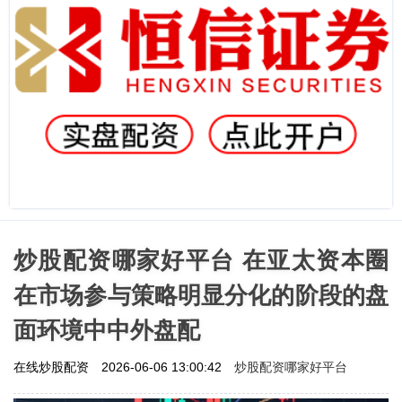
炒股配资哪家好平台 在亚太资本圈
在市场参与策略明显分化的阶段的盘
面环境中中外盘配
炒股配资哪家好平台
在线炒股配资
2026-06-06 13:00:42