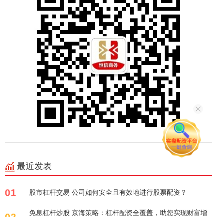
最近发表
01
股市杠杆交易 公司如何安全且有效地进行股票配资？
免息杠杆炒股 京海策略：杠杆配资全覆盖，助您实现财富增