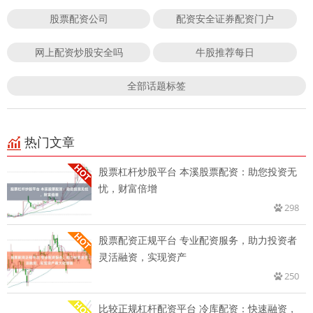
股票配资公司
配资安全证券配资门户
网上配资炒股安全吗
牛股推荐每日
全部话题标签
热门文章
股票杠杆炒股平台 本溪股票配资：助您投资无
忧，财富倍增
298
股票配资正规平台 专业配资服务，助力投资者
灵活融资，实现资产
250
比较正规杠杆配资平台 冷库配资：快速融资，