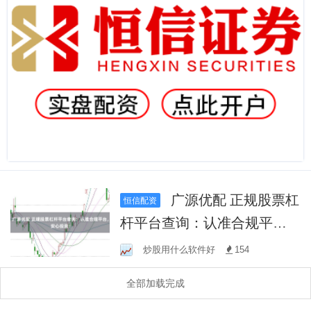
广源优配 正规股票杠
恒信配资
杆平台查询：认准合规平
台，安心投资！
炒股用什么软件好
154
全部加载完成