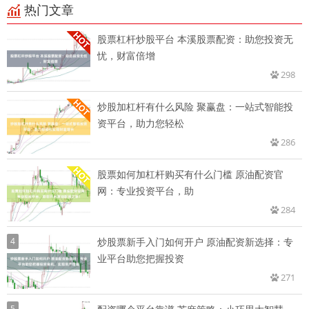
热门文章
股票杠杆炒股平台 本溪股票配资：助您投资无
忧，财富倍增
298
炒股加杠杆有什么风险 聚赢盘：一站式智能投
资平台，助力您轻松
286
股票如何加杠杆购买有什么门槛 原油配资官
网：专业投资平台，助
284
4
炒股票新手入门如何开户 原油配资新选择：专
业平台助您把握投资
271
5