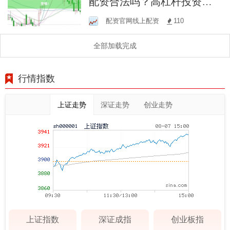
配资合法吗？高杠杆投资风
险需警惕！
配资官网线上配资
110
全部加载完成
行情指数
上证走势
深证走势
创业走势
上证指数
深证成指
创业板指