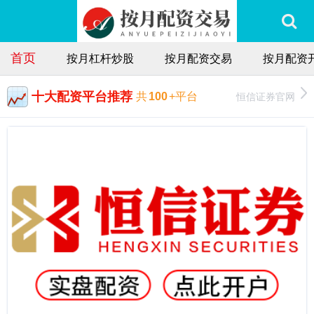
首页
按月杠杆炒股
按月配资交易
按月配资
十大配资平台推荐
恒信证券官网
共
100
+平台