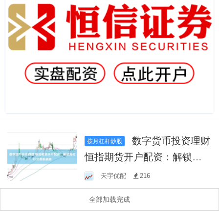
数字货币投资理财
按月杠杆炒股
恒指期货开户配资：解锁高
杠杆交易新姿势
天宇优配
216
全部加载完成