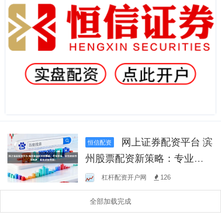
网上证券配资平台 滨
恒信配资
州股票配资新策略：专业指
导，助您把握市场机遇，实
杠杆配资开户网
126
现财富增值！
全部加载完成